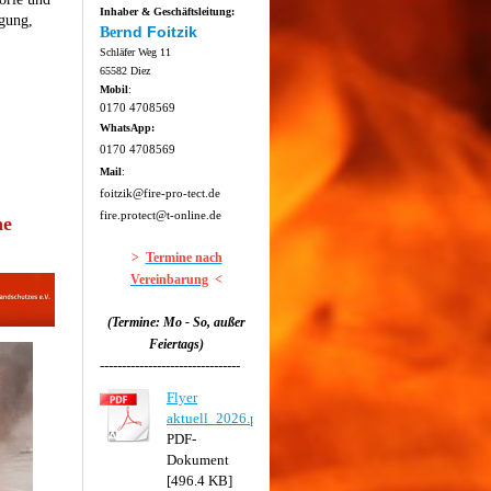
Inhaber & Geschäftsleitung:
gung,
nd Foitzik
Ber
Schläfer Weg 11
65582 Diez
Mobil
:
0170 4708569
WhatsApp:
0170 4708569
Mail
:
foitzik@fire-pro-tect.de
fire.protect@t-online.de
he
>
Termine nach
Vereinbarung
<
(Termine: Mo - So, außer
Feiertags)
--------------------------------
Flyer
aktuell_2026.pdf
PDF-
Dokument
[496.4 KB]