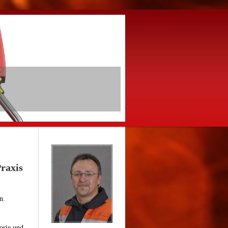
Praxis
n.
orie und