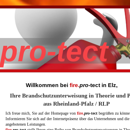
.pro-tect
Willkommen bei
fire.
pro
-tect
in Elz,
Ihre Brandschutzunterweisung in Theorie und 
aus Rheinland-Pfalz / RLP
Ich freue mich, Sie auf der Homepage von
fire.
pro
-tect
begrüßen zu könne
Informieren Sie sich auf der Internetpräsenz über das Unternehmen und die
angebotenen Leistungen.
fire.
pro
-tect
stellt Ihnen eine Reihe von Brandschutzunterweisungen in The