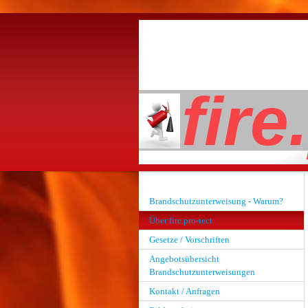
fire
Brandschutzunterweisung - Warum?
Über fire.pro-tect
Gesetze / Vorschriften
Angebotsübersicht
Brandschutzunterweisungen
Kontakt / Anfragen