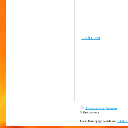
nach oben
____________________
Druckversion
|
Sitemap
© fire.pro-tect
Diese Homepage wurde mit
IONOS 